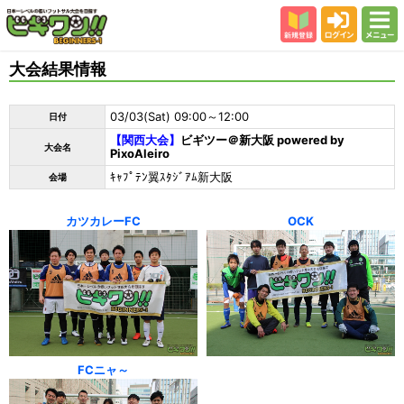
新規登録
ログイン
メニュー
初めての方
大会結果情報
カテゴリー
03/03(Sat) 09:00～12:00
日付
会場
【関西大会】
ビギツー＠新大阪 powered by
大会名
PixoAleiro
大会結果
ｷｬﾌﾟﾃﾝ翼ｽﾀｼﾞｱﾑ新大阪
会場
スタッフ紹介
よくある質問
カツカレーFC
OCK
参加者の声
FCニャ～