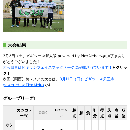
大会結果
3月3日（土）ビギツー＠新大阪 powered by PixoAleiroへ参加頂きあり
がとうございました！
大会風景はビギワンフェイスブックページに記載されています！
←クリッ
ク！
次回【関西】おススメの大会は、
3月11日（日）ビギツー＠天王寺
powered by PixoAleiro
です！
グループリーグ1
カツカレ
FCニャ
勝
引
得
失
点
順
OCK
勝
負
ーFC
～
点
分
点
点
差
位
カツ