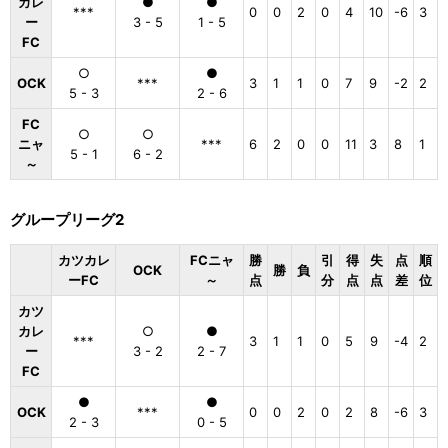
カレ
●
●
***
0
0
2
0
4
10
-6
3
ー
3 - 5
1 - 5
FC
○
●
OCK
***
3
1
1
0
7
9
-2
2
5 - 3
2 - 6
FC
○
○
ニャ
***
6
2
0
0
11
3
8
1
5 - 1
6 - 2
～
グループリーグ2
カツカレ
FCニャ
勝
引
得
失
点
順
OCK
勝
負
ーFC
～
点
分
点
点
差
位
カツ
カレ
○
●
***
3
1
1
0
5
9
-4
2
ー
3 - 2
2 - 7
FC
●
●
OCK
***
0
0
2
0
2
8
-6
3
2 - 3
0 - 5