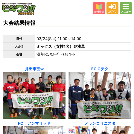
新規登録
ログイン
メニュー
初めての方
大会結果情報
カテゴリー
03/24(Sat) 11:00～14:00
日付
会場
ミックス（女性1名）＠浅草
大会名
大会結果
浅草ROXｽｰﾊﾟｰﾏﾙﾁｺｰﾄ
会場
スタッフ紹介
井出軍団w
FC Gテク
よくある質問
参加者の声
FC アンマリッド
メランコリニスタ