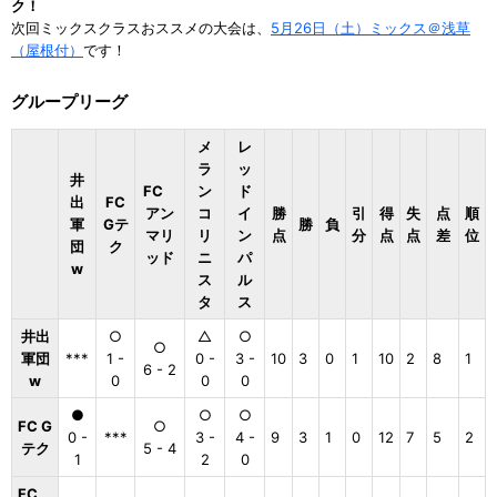
ク！
次回ミックスクラスおススメの大会は、
5月26日（土）ミックス＠浅草
（屋根付）
です！
グループリーグ
メ
レ
ラ
ッ
井
FC
ン
ド
出
FC
アン
コ
イ
勝
引
得
失
点
順
軍
Gテ
勝
負
マリ
リ
ン
点
分
点
点
差
位
団
ク
ッド
ニ
パ
w
ス
ル
タ
ス
井出
○
△
○
○
軍団
***
1 -
0 -
3 -
10
3
0
1
10
2
8
1
6 - 2
w
0
0
0
●
○
○
FC G
○
0 -
***
3 -
4 -
9
3
1
0
12
7
5
2
テク
5 - 4
1
2
0
FC