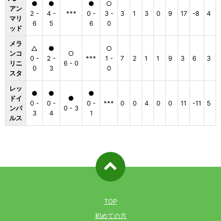
●
●
●
○
アン
2 -
4 -
***
0 -
3 -
3
1
3
0
9
17
-8
4
マリ
6
5
6
0
ッド
メラ
△
●
○
ンコ
○
0 -
2 -
***
1 -
7
2
1
1
9
3
6
3
リニ
6 - 0
0
3
0
スタ
レッ
●
●
●
ドイ
●
0 -
0 -
0 -
***
0
0
4
0
0
11
-11
5
ンパ
0 - 3
3
4
1
ルス
ページ先
頭へ戻る
TOP
初めての方