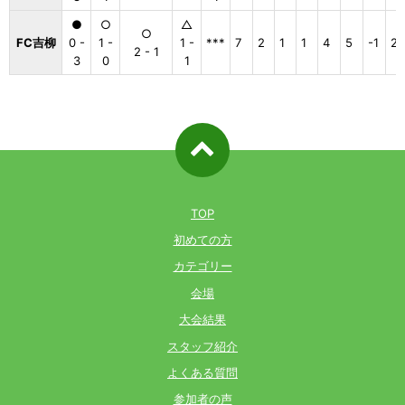
●
○
△
○
FC吉柳
0 -
1 -
1 -
***
7
2
1
1
4
5
-1
2
2 - 1
3
0
1
ページ先
頭へ戻る
TOP
初めての方
カテゴリー
会場
大会結果
スタッフ紹介
よくある質問
参加者の声