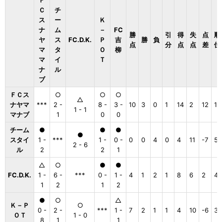
Ｆ
Ｃ
チ
ス
ー
Ｋ
ナ
ム
－
FC
勝
引
得
失
点
順
ヤ
ス
FC.D.K.
Ｐ
吉
勝
負
点
分
点
点
差
位
マ
タ
Ｏ
柳
マ
イ
Ｔ
ナ
ル
ブ
ＦＣス
○
○
○
△
ナヤマ
***
2 -
8 -
3 -
10
3
0
1
14
2
12
1
1 - 1
マナブ
1
0
0
チーム
●
●
●
●
スタイ
1 -
***
1 -
0 -
0
0
4
0
4
11
-7
5
2 - 6
ル
2
2
1
△
○
●
●
FC.D.K.
1 -
6 -
***
0 -
1 -
4
1
2
1
8
6
2
4
1
2
1
2
●
○
△
Ｋ－Ｐ
○
0 -
2 -
***
1 -
7
2
1
1
4
10
-6
3
ＯＴ
1 - 0
8
1
1