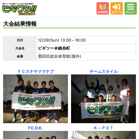
新規登録
ログイン
メニュー
初めての方
大会結果情報
カテゴリー
12/09(Sun) 13:00～16:00
日付
会場
ビギツー＠錦糸町
大会名
大会結果
墨田区総合体育館(屋外)
会場
スタッフ紹介
ＦＣスナヤママナブ
チームスタイル
よくある質問
参加者の声
FC.D.K.
Ｋ－ＰＯＴ