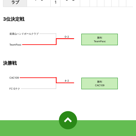
ラブ
1
3位決定戦
決勝戦
ページ先
頭へ戻る