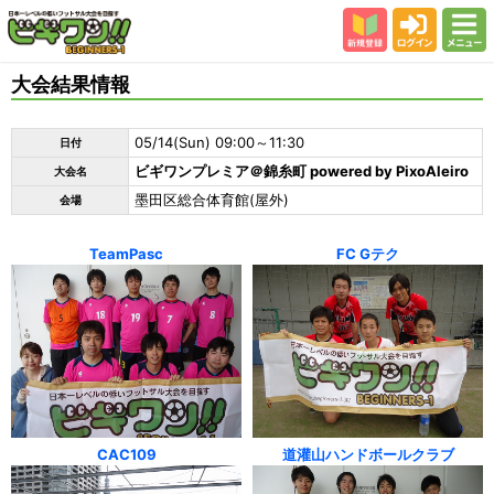
新規登録
ログイン
メニュー
初めての方
大会結果情報
カテゴリー
05/14(Sun) 09:00～11:30
日付
会場
ビギワンプレミア＠錦糸町 powered by PixoAleiro
大会名
大会結果
墨田区総合体育館(屋外)
会場
スタッフ紹介
TeamPasc
FC Gテク
よくある質問
参加者の声
CAC109
道灌山ハンドボールクラブ