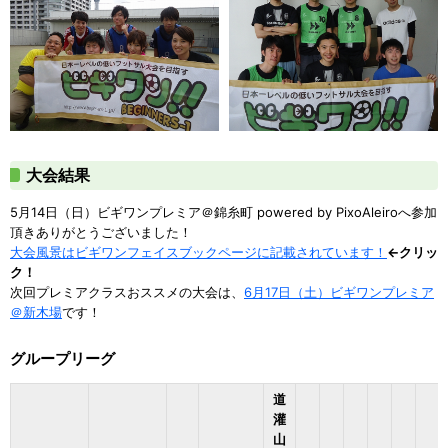
大会結果
5月14日（日）ビギワンプレミア＠錦糸町 powered by PixoAleiroへ参加
頂きありがとうございました！
大会風景はビギワンフェイスブックページに記載されています！
←クリッ
ク！
次回プレミアクラスおススメの大会は、
6月17日（土）ビギワンプレミア
＠新木場
です！
グループリーグ
道
灌
山