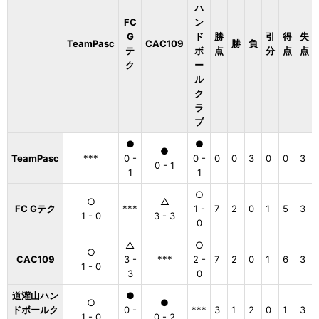
ハ
FC
ン
G
ド
勝
引
得
失
TeamPasc
CAC109
勝
負
テ
ボ
点
分
点
点
ク
ー
ル
ク
ラ
ブ
●
●
●
TeamPasc
***
0 -
0 -
0
0
3
0
0
3
0 - 1
1
1
○
○
△
FC Gテク
***
1 -
7
2
0
1
5
3
1 - 0
3 - 3
0
△
○
○
CAC109
3 -
***
2 -
7
2
0
1
6
3
1 - 0
3
0
道灌山ハン
●
○
●
ドボールク
0 -
***
3
1
2
0
1
3
1 - 0
0 - 2