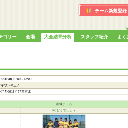
チーム新規登録
テゴリー
会場
大会結果分析
スタッフ紹介
よく
1/26(Sat) 10:00～13:00
ビギワン＠王子
ｬﾌﾟﾃﾝ翼ｽﾀｼﾞｱﾑ東京北
出場チーム
FCどうでしょう