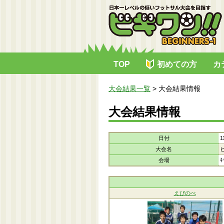
TOP
初めての方
カ
大会結果一覧
>
大会結果情報
大会結果情報
日付
1
大会名
会場
ｷ
えびのべ