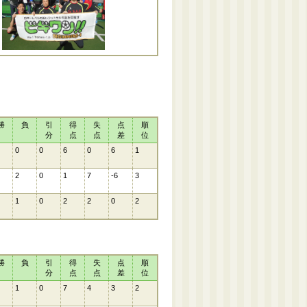
勝
負
引
得
失
点
順
分
点
点
差
位
0
0
6
0
6
1
2
0
1
7
-6
3
1
0
2
2
0
2
勝
負
引
得
失
点
順
分
点
点
差
位
1
0
7
4
3
2