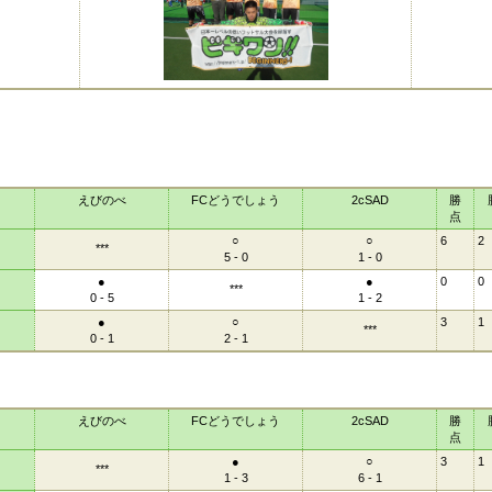
えびのべ
FCどうでしょう
2cSAD
勝
点
○
○
6
2
***
5 - 0
1 - 0
●
●
0
0
***
0 - 5
1 - 2
●
○
3
1
***
0 - 1
2 - 1
えびのべ
FCどうでしょう
2cSAD
勝
点
●
○
3
1
***
1 - 3
6 - 1