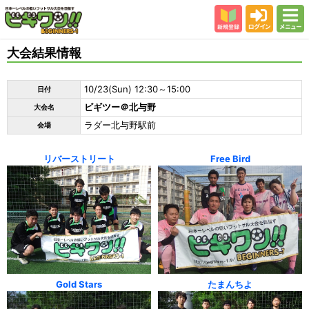
新規登録
ログイン
メニュー
初めての方
大会結果情報
カテゴリー
10/23(Sun) 12:30～15:00
日付
会場
ビギツー＠北与野
大会名
大会結果
ラダー北与野駅前
会場
スタッフ紹介
リバーストリート
Free Bird
よくある質問
参加者の声
Gold Stars
たまんちよ