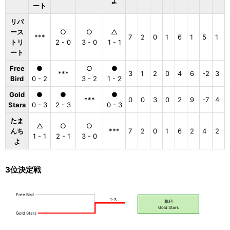
よ
ート
リバ
ース
○
○
△
***
7
2
0
1
6
1
5
1
トリ
2 - 0
3 - 0
1 - 1
ート
Free
●
○
●
***
3
1
2
0
4
6
-2
3
Bird
0 - 2
3 - 2
1 - 2
Gold
●
●
●
***
0
0
3
0
2
9
-7
4
Stars
0 - 3
2 - 3
0 - 3
たま
△
○
○
んち
***
7
2
0
1
6
2
4
2
1 - 1
2 - 1
3 - 0
よ
3位決定戦