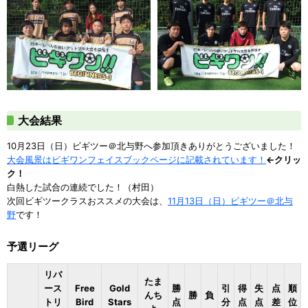
大会結果
10月23日（日）ビギツー＠北与野へ参加頂きありがとうございました！
大会風景はビギワンフェイスブックページに記載されています！
←クリッ
ク！
白熱した試合の連続でした！（村田）
次回ビギツークラスおススメの大会は、
11月13日（日）ビギツー＠北与
野
です！
予選リーグ
リバ
たま
ース
Free
Gold
勝
引
得
失
点
順
んち
勝
負
トリ
Bird
Stars
点
分
点
点
差
位