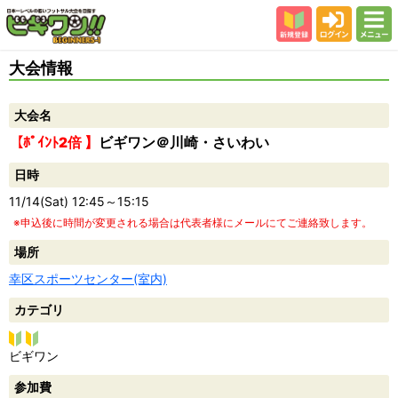
新規登録
ログイン
メニュー
初めての方
大会情報
カテゴリー
大会名
会場
【ﾎﾟｲﾝﾄ2倍 】
ビギワン＠川崎・さいわい
大会結果
日時
スタッフ紹介
11/14(Sat) 12:45～15:15
よくある質問
※申込後に時間が変更される場合は代表者様にメールにてご連絡致します。
参加者の声
場所
幸区スポーツセンター(室内)
カテゴリ
ビギ
ビギワン
ワン
参加費