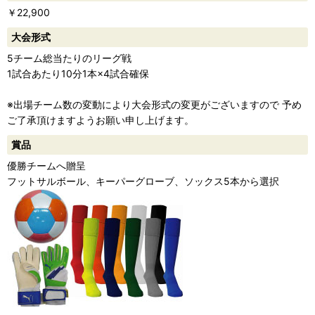
￥22,900
ー
大会形式
5チーム総当たりのリーグ戦
1試合あたり10分1本×4試合確保
※出場チーム数の変動により大会形式の変更がございますので 予め
ご了承頂けますようお願い申し上げます。
賞品
優勝チームへ贈呈
フットサルボール、キーパーグローブ、ソックス5本から選択