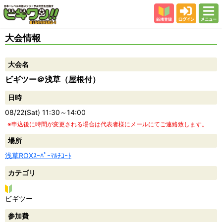
新規登録
ログイン
メニュー
初めての方
大会情報
カテゴリー
大会名
会場
ビギツー＠浅草（屋根付）
大会結果
日時
スタッフ紹介
08/22(Sat) 11:30～14:00
よくある質問
※申込後に時間が変更される場合は代表者様にメールにてご連絡致します。
参加者の声
場所
浅草ROXｽｰﾊﾟｰﾏﾙﾁｺｰﾄ
カテゴリ
ビ
ビギツー
ギ
参加費
ツ