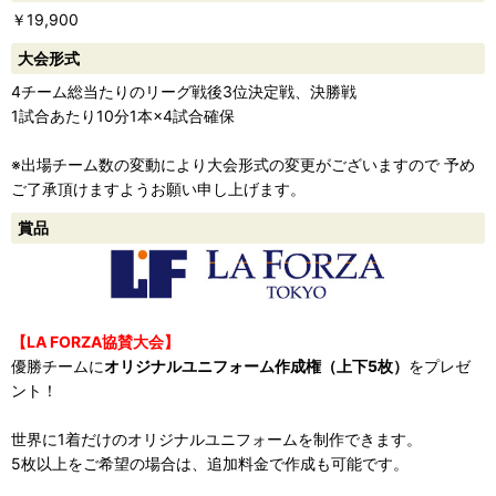
￥19,900
ー
大会形式
4チーム総当たりのリーグ戦後3位決定戦、決勝戦
1試合あたり10分1本×4試合確保
※出場チーム数の変動により大会形式の変更がございますので 予め
ご了承頂けますようお願い申し上げます。
賞品
【LA FORZA協賛大会】
優勝チームに
オリジナルユニフォーム作成権（上下5枚）
をプレゼ
ント！
世界に1着だけのオリジナルユニフォームを制作できます。
5枚以上をご希望の場合は、追加料金で作成も可能です。