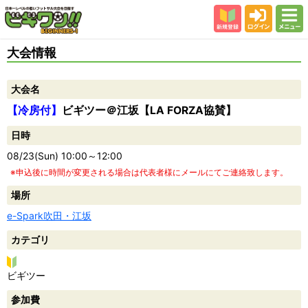
新規登録
ログイン
メニュー
初めての方
大会情報
カテゴリー
大会名
会場
【冷房付】
ビギツー＠江坂【LA FORZA協賛】
大会結果
日時
スタッフ紹介
08/23(Sun) 10:00～12:00
よくある質問
※申込後に時間が変更される場合は代表者様にメールにてご連絡致します。
参加者の声
場所
e-Spark吹田・江坂
カテゴリ
ビ
ビギツー
ギ
参加費
ツ