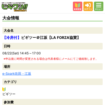
新規登録
ログイン
メニュー
初めての方
大会情報
カテゴリー
大会名
会場
【冷房付】
ビギツー＠江坂【LA FORZA協賛】
大会結果
日時
スタッフ紹介
08/22(Sat) 14:45～17:00
よくある質問
※申込後に時間が変更される場合は代表者様にメールにてご連絡致します。
参加者の声
場所
e-Spark吹田・江坂
カテゴリ
ビ
ビギツー
ギ
参加費
ツ