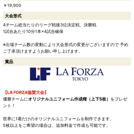
￥19,900
ー
大会形式
4チーム総当たりのリーグ戦後3位決定戦、決勝戦
1試合あたり10分1本×4試合確保
※出場チーム数の変動により大会形式の変更がございますので 予め
ご了承頂けますようお願い申し上げます。
賞品
【LA FORZA協賛大会】
優勝チームに
オリジナルユニフォーム作成権（上下5枚）
をプレゼ
ント！
世界に1着だけのオリジナルユニフォームを制作できます。
5枚以上をご希望の場合は、追加料金で作成も可能です。