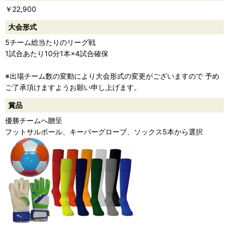
￥22,900
ー
大会形式
5チーム総当たりのリーグ戦
1試合あたり10分1本×4試合確保
※出場チーム数の変動により大会形式の変更がございますので 予め
ご了承頂けますようお願い申し上げます。
賞品
優勝チームへ贈呈
フットサルボール、キーパーグローブ、ソックス5本から選択