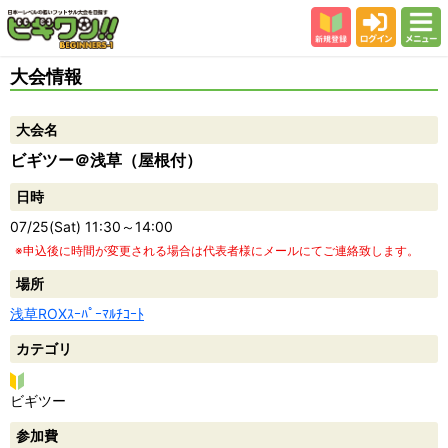
新規登録
ログイン
メニュー
初めての方
大会情報
カテゴリー
大会名
会場
ビギツー＠浅草（屋根付）
大会結果
日時
スタッフ紹介
07/25(Sat) 11:30～14:00
よくある質問
※申込後に時間が変更される場合は代表者様にメールにてご連絡致します。
参加者の声
場所
浅草ROXｽｰﾊﾟｰﾏﾙﾁｺｰﾄ
カテゴリ
ビ
ビギツー
ギ
参加費
ツ