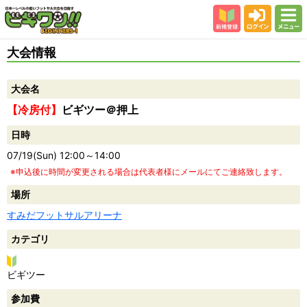
新規登録
ログイン
メニュー
初めての方
大会情報
カテゴリー
大会名
会場
【冷房付】
ビギツー＠押上
大会結果
日時
スタッフ紹介
07/19(Sun) 12:00～14:00
よくある質問
※申込後に時間が変更される場合は代表者様にメールにてご連絡致します。
参加者の声
場所
すみだフットサルアリーナ
カテゴリ
ビ
ビギツー
ギ
参加費
ツ