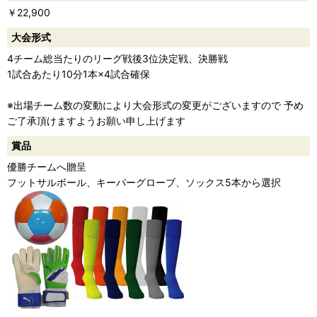
￥22,900
ー
大会形式
4チーム総当たりのリーグ戦後3位決定戦、決勝戦
1試合あたり10分1本×4試合確保
※出場チーム数の変動により大会形式の変更がございますので 予め
ご了承頂けますようお願い申し上げます
賞品
優勝チームへ贈呈
フットサルボール、キーパーグローブ、ソックス5本から選択