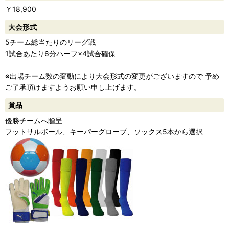
￥18,900
ー
大会形式
5チーム総当たりのリーグ戦
1試合あたり6分ハーフ×4試合確保
※出場チーム数の変動により大会形式の変更がございますので 予め
ご了承頂けますようお願い申し上げます。
賞品
優勝チームへ贈呈
フットサルボール、キーパーグローブ、ソックス5本から選択