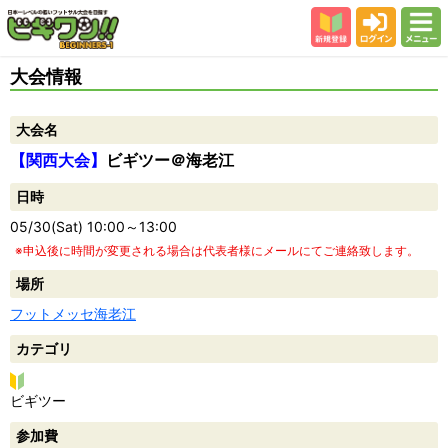
新規登録
ログイン
メニュー
初めての方
大会情報
カテゴリー
大会名
会場
【関西大会】
ビギツー＠海老江
大会結果
日時
スタッフ紹介
05/30(Sat) 10:00～13:00
よくある質問
※申込後に時間が変更される場合は代表者様にメールにてご連絡致します。
参加者の声
場所
フットメッセ海老江
カテゴリ
ビ
ビギツー
ギ
参加費
ツ