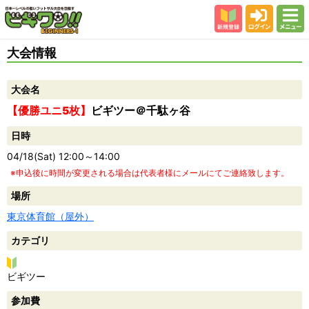
新規登録
ログイン
メニュー
初めての方
大会情報
カテゴリー
大会名
会場
【優勝ユニ5枚】
ビギツー＠千駄ヶ谷
大会結果
日時
スタッフ紹介
04/18(Sat) 12:00～14:00
よくある質問
※申込後に時間が変更される場合は代表者様にメールにてご連絡致します。
参加者の声
場所
東京体育館（屋外）
カテゴリ
ビ
ビギツー
ギ
参加費
ツ