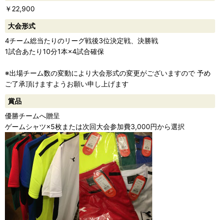
￥22,900
ー
大会形式
4チーム総当たりのリーグ戦後3位決定戦、決勝戦
1試合あたり10分1本×4試合確保
※出場チーム数の変動により大会形式の変更がございますので 予め
ご了承頂けますようお願い申し上げます
賞品
優勝チームへ贈呈
ゲームシャツ×5枚または次回大会参加費3,000円から選択