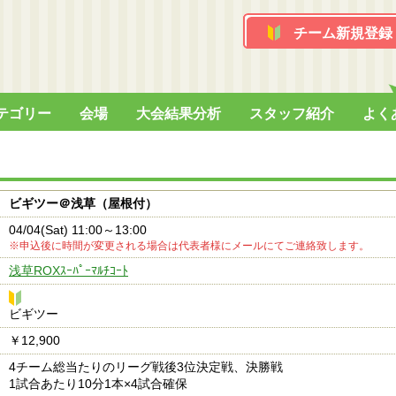
チーム新規登録
テゴリー
会場
大会結果分析
スタッフ紹介
よく
ビギツー＠浅草（屋根付）
04/04(Sat) 11:00～13:00
※申込後に時間が変更される場合は代表者様にメールにてご連絡致します。
浅草ROXｽｰﾊﾟｰﾏﾙﾁｺｰﾄ
ビ
ビギツー
ギ
￥12,900
ツ
ー
4チーム総当たりのリーグ戦後3位決定戦、決勝戦
1試合あたり10分1本×4試合確保