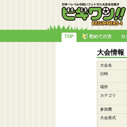
TOP
初めての方
カ
大会情報
大会名
日時
場所
カテゴリ
参加費
大会形式