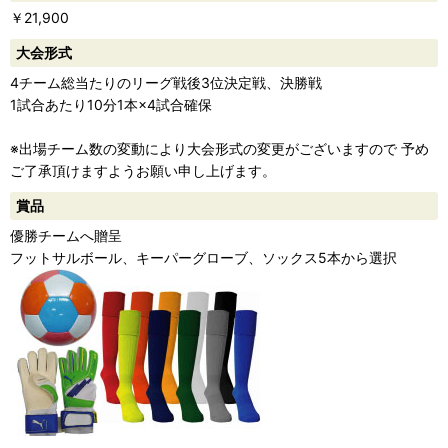
￥21,900
ー
大会形式
4チーム総当たりのリーグ戦後3位決定戦、決勝戦
1試合あたり10分1本×4試合確保
※出場チーム数の変動により大会形式の変更がございますので 予め
ご了承頂けますようお願い申し上げます。
賞品
優勝チームへ贈呈
フットサルボール、キーパーグローブ、ソックス5本から選択