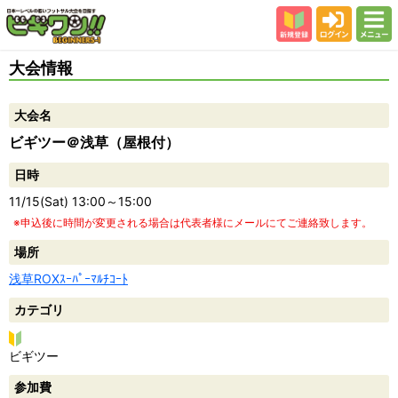
新規登録
ログイン
メニュー
初めての方
大会情報
カテゴリー
大会名
会場
ビギツー＠浅草（屋根付）
大会結果
日時
スタッフ紹介
11/15(Sat) 13:00～15:00
よくある質問
※申込後に時間が変更される場合は代表者様にメールにてご連絡致します。
参加者の声
場所
浅草ROXｽｰﾊﾟｰﾏﾙﾁｺｰﾄ
カテゴリ
ビ
ビギツー
ギ
参加費
ツ