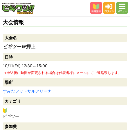
新規登録
ログイン
メニュー
初めての方
大会情報
カテゴリー
大会名
会場
ビギツー＠押上
大会結果
日時
スタッフ紹介
10/11(Fri) 12:30～15:00
よくある質問
※申込後に時間が変更される場合は代表者様にメールにてご連絡致します。
参加者の声
場所
すみだフットサルアリーナ
カテゴリ
ビ
ビギツー
ギ
参加費
ツ