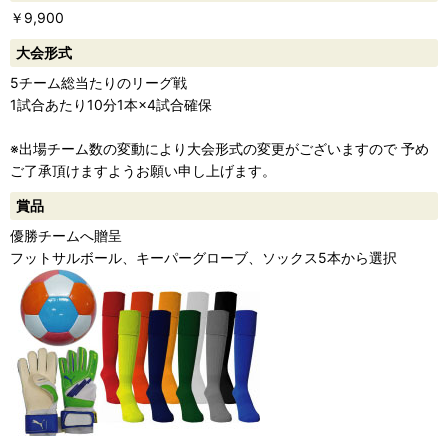
￥9,900
ー
大会形式
5チーム総当たりのリーグ戦
1試合あたり10分1本×4試合確保
※出場チーム数の変動により大会形式の変更がございますので 予め
ご了承頂けますようお願い申し上げます。
賞品
優勝チームへ贈呈
フットサルボール、キーパーグローブ、ソックス5本から選択