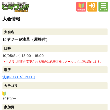
新規登録
ログイン
メニュー
初めての方
大会情報
カテゴリー
大会名
会場
ビギツー＠浅草（屋根付）
大会結果
日時
スタッフ紹介
10/05(Sun) 13:00～15:00
よくある質問
※申込後に時間が変更される場合は代表者様にメールにてご連絡致します。
参加者の声
場所
浅草ROXｽｰﾊﾟｰﾏﾙﾁｺｰﾄ
カテゴリ
ビ
ビギツー
ギ
参加費
ツ