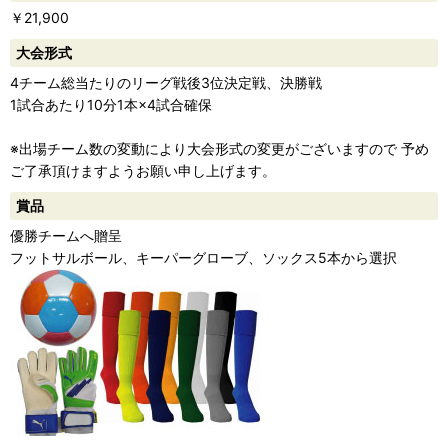
￥21,900
ー
大会形式
4チーム総当たりのリーグ戦後3位決定戦、決勝戦
1試合あたり10分1本×4試合確保
※出場チーム数の変動により大会形式の変更がございますので 予め
ご了承頂けますようお願い申し上げます。
賞品
優勝チームへ贈呈
フットサルボール、キーパーグローブ、ソックス5本から選択