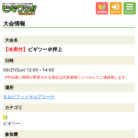
新規登録
ログイン
メニュー
初めての方
大会情報
カテゴリー
大会名
会場
【冷房付】
ビギツー＠押上
大会結果
日時
スタッフ紹介
09/21(Sun) 12:00～14:00
よくある質問
※申込後に時間が変更される場合は代表者様にメールにてご連絡致します。
参加者の声
場所
すみだフットサルアリーナ
カテゴリ
ビ
ビギツー
ギ
参加費
ツ