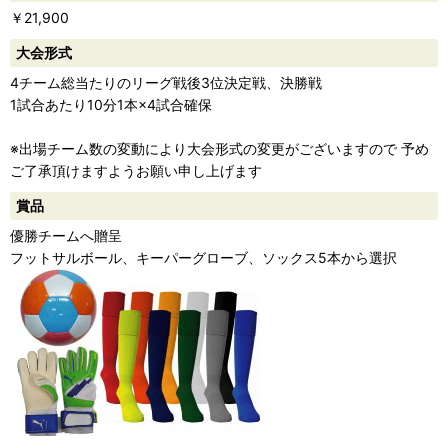
￥21,900
ー
大会形式
4チーム総当たりのリーグ戦後3位決定戦、決勝戦
1試合あたり10分1本×4試合確保
※出場チーム数の変動により大会形式の変更がございますので 予め
ご了承頂けますようお願い申し上げます
賞品
優勝チームへ贈呈
フットサルボール、キーパーグローブ、ソックス5本から選択