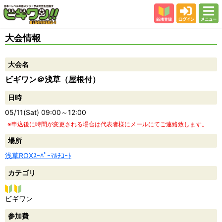
新規登録
ログイン
メニュー
初めての方
大会情報
カテゴリー
大会名
会場
ビギワン＠浅草（屋根付）
大会結果
日時
スタッフ紹介
05/11(Sat) 09:00～12:00
よくある質問
※申込後に時間が変更される場合は代表者様にメールにてご連絡致します。
参加者の声
場所
浅草ROXｽｰﾊﾟｰﾏﾙﾁｺｰﾄ
カテゴリ
ビギ
ビギワン
ワン
参加費