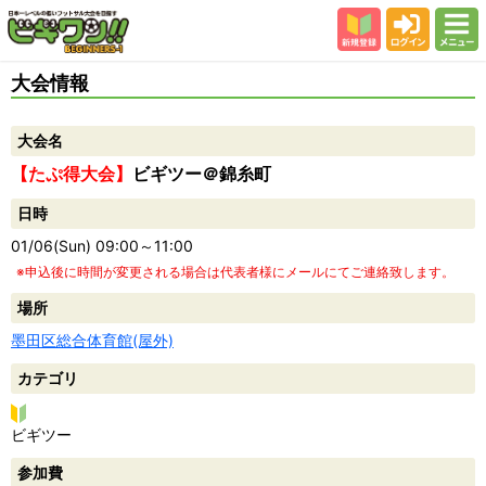
新規登録
ログイン
メニュー
初めての方
大会情報
カテゴリー
大会名
会場
【たぷ得大会】
ビギツー＠錦糸町
大会結果
日時
スタッフ紹介
01/06(Sun) 09:00～11:00
よくある質問
※申込後に時間が変更される場合は代表者様にメールにてご連絡致します。
参加者の声
場所
墨田区総合体育館(屋外)
カテゴリ
ビ
ビギツー
ギ
参加費
ツ