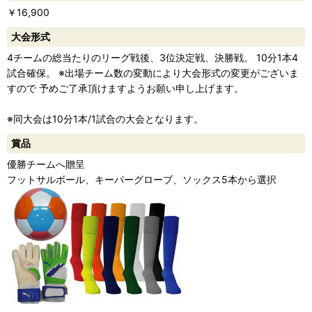
￥16,900
ー
大会形式
4チームの総当たりのリーグ戦後、3位決定戦、決勝戦。 10分1本4
試合確保。 ※出場チーム数の変動により大会形式の変更がございま
すので 予めご了承頂けますようお願い申し上げます。
※同大会は10分1本/1試合の大会となります。
賞品
優勝チームへ贈呈
フットサルボール、キーパーグローブ、ソックス5本から選択