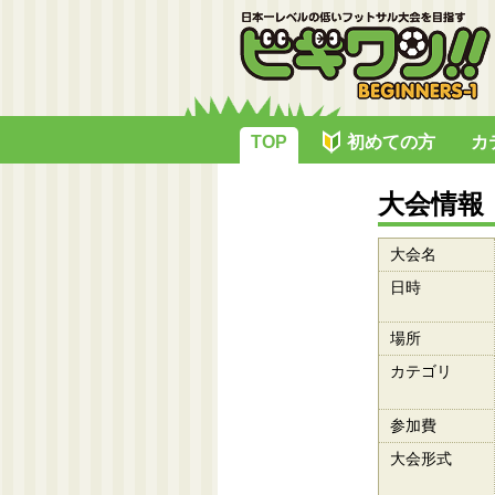
TOP
初めての方
カ
大会情報
大会名
日時
場所
カテゴリ
参加費
大会形式