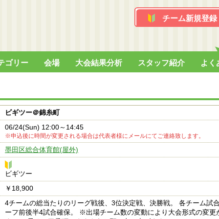
チーム新規登録
テゴリー
会場
大会結果分析
スタッフ紹介
よく
ビギツー＠錦糸町
06/24(Sun) 12:00～14:45
※申込後に時間が変更される場合は代表者様にメールにてご連絡致します。
墨田区総合体育館(屋外)
ビ
ビギツー
ギ
￥18,900
ツ
ー
4チームの総当たりのリーグ戦後、3位決定戦、決勝戦。 各チーム試合
ーフ前後半4試合確保。 ※出場チーム数の変動により大会形式の変更